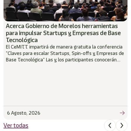
shortcut
activates
the
screen
reader
Acerca Gobierno de Morelos herramientas
to
para impulsar Startups y Empresas de Base
help
Tecnológica
you
El CeMITT impartirá de manera gratuita la conferencia
navigate
"Claves para escalar Startups, Spin-offs y Empresas de
and
interact
Base Tecnológica" Las y los participantes conocerán
with
estrategias para fortalecer sus modelos de negocio y
the
acelerar la llegada de proyectos innovadores al
content.
mercado
6 Agosto, 2026
Ver todas