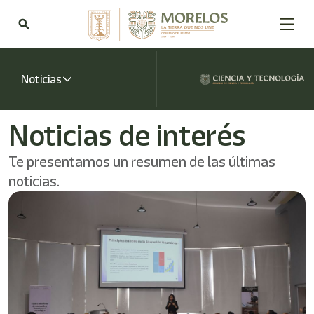
Welcome
to
search
All
in
One
Accessibility
Noticias
screen
reader.
To
Noticias de interés
start
the
Te presentamos un resumen de las últimas
All
in
noticias.
One
Accessibility
screen
reader,
press
"Ctrl
+
/".
This