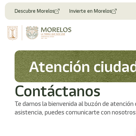
Bienvenido
al
Descubre Morelos
Invierte en Morelos
lector
de
pantalla
All
in
One
Accesibilidad
Para
Atención ciuda
iniciar
el
lector
de
Contáctanos
pantalla
All
in
Te damos la bienvenida al buzón de atención 
One
asistencia, puedes comunicarte con nosotros
Accesibilidad,
presione
"Ctrl
+