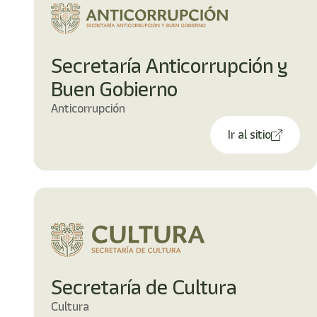
shortcut
activates
the
screen
reader
Secretaría Anticorrupción y
to
Buen Gobierno
help
you
Anticorrupción
navigate
and
Ir al sitio
interact
with
the
content.
Secretaría de Cultura
Cultura