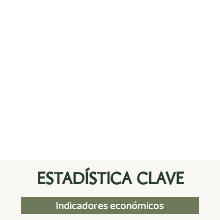
superior al año
+
20,000
egresados de nivel
media superior al
año
ESTADÍSTICA CLAVE
Indicadores económicos
PIB ESTATAL