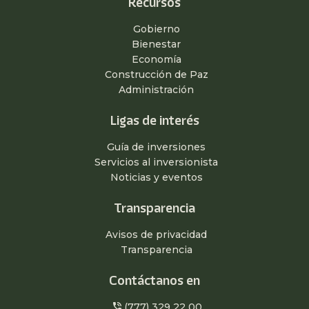
Gobierno
Bienestar
Economía
Construcción de Paz
Administración
Ligas de interés
Guía de inversiones
Servicios al inversionista
Noticias y eventos
Transparencia
Avisos de privacidad
Transparencia
Contáctanos en
phone_in_talk
(777) 329 22 00
mail
ivan.elizondo@morelos.gob.mx