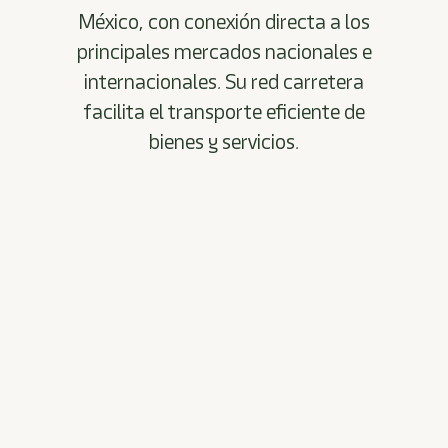
shortcut
México, con conexión directa a los
activates
the
principales mercados nacionales e
screen
internacionales. Su red carretera
reader
to
facilita el transporte eficiente de
help
bienes y servicios.
you
navigate
and
interact
with
the
content.
REGIÓN CENTRO DEL PAÍS