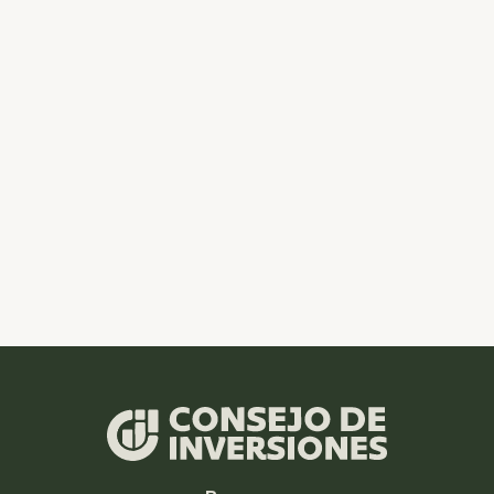
GASODUCTO
TERMOELÉCTRICA
BALNEARIOS
MERCADOS
POSIBLE INVERSIÓN
NORPONIENTE
Recursos