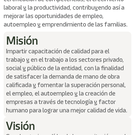
/"
laboral y la productividad, contribuyendo así a
Este
acceso
mejorar las oportunidades de empleo,
directo
autoempleo y emprendimiento de las familias.
activa
el
Misión
lector
de
pantalla
Impartir capacitación de calidad para el
para
trabajo y en el trabajo a los sectores privado,
ayudarle
social y público de la entidad, con la finalidad
a
navegar
de satisfacer la demanda de mano de obra
e
calificada y fomentar la superación personal,
interactuar
con
el empleo, el autoempleo y la creación de
el
empresas a través de tecnología y factor
contenido.
humano para lograr una mejor calidad de vida.
Visión