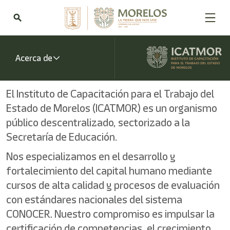
Bienvenido
al
search
lector
de
pantalla
All
Acerca de
in
One
Accesibilidad
El Instituto de Capacitación para el Trabajo del
Para
Estado de Morelos (ICATMOR) es un organismo
iniciar
el
público descentralizado, sectorizado a la
lector
Secretaría de Educación.
de
pantalla
Nos especializamos en el desarrollo y
All
fortalecimiento del capital humano mediante
in
One
cursos de alta calidad y procesos de evaluación
Accesibilidad,
con estándares nacionales del sistema
presione
"Ctrl
CONOCER. Nuestro compromiso es impulsar la
+
certificación de competencias, el crecimiento