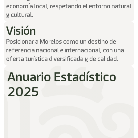
/"
economía local, respetando el entorno natural
Este
acceso
y cultural.
directo
activa
Visión
el
lector
Posicionar a Morelos como un destino de
de
referencia nacional e internacional, con una
pantalla
para
oferta turística diversificada y de calidad.
ayudarle
a
Anuario Estadístico
navegar
e
2025
interactuar
con
el
contenido.