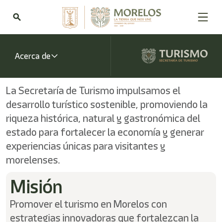
Bienvenido
al
search
lector
de
pantalla
All
Acerca de
in
One
Accesibilidad
La Secretaría de Turismo impulsamos el
Para
desarrollo turístico sostenible, promoviendo la
iniciar
el
riqueza histórica, natural y gastronómica del
lector
estado para fortalecer la economía y generar
de
pantalla
experiencias únicas para visitantes y
All
morelenses.
in
One
Misión
Accesibilidad,
presione
Promover el turismo en Morelos con
"Ctrl
+
estrategias innovadoras que fortalezcan la