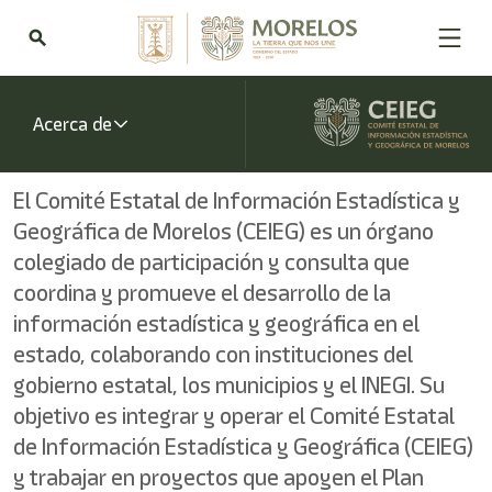
Bienvenido
al
search
lector
de
pantalla
All
Acerca de
in
One
Accesibilidad
El Comité Estatal de Información Estadística y
Para
Geográfica de Morelos (CEIEG) es un órgano
iniciar
el
colegiado de participación y consulta que
lector
coordina y promueve el desarrollo de la
de
pantalla
información estadística y geográfica en el
All
estado, colaborando con instituciones del
in
gobierno estatal, los municipios y el INEGI. Su
One
Accesibilidad,
objetivo es integrar y operar el Comité Estatal
presione
de Información Estadística y Geográfica (CEIEG)
"Ctrl
+
y trabajar en proyectos que apoyen el Plan