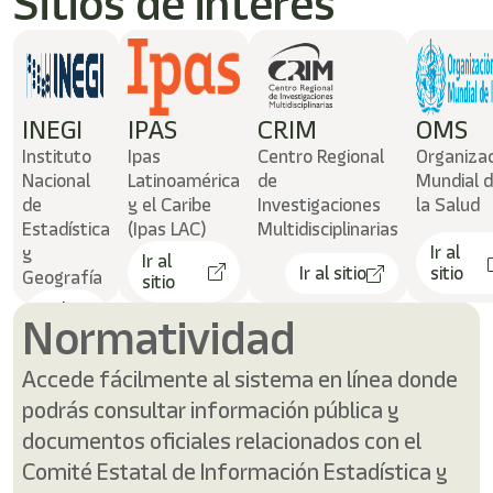
Sitios de interés
INEGI
IPAS
CRIM
OMS
Instituto
Ipas
Centro Regional
Organiza
Nacional
Latinoamérica
de
Mundial 
de
y el Caribe
Investigaciones
la Salud
Estadística
(Ipas LAC)
Multidisciplinarias
Ir al
y
Ir al
Ir al sitio
sitio
Geografía
sitio
Ir al
Normatividad
sitio
Accede fácilmente al sistema en línea donde
podrás consultar información pública y
documentos oficiales relacionados con el
Comité Estatal de Información Estadística y