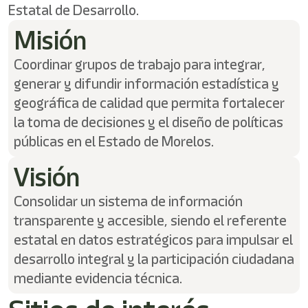
/"
Estatal de Desarrollo.
Este
acceso
Misión
directo
activa
Coordinar grupos de trabajo para integrar,
el
generar y difundir información estadística y
lector
de
geográfica de calidad que permita fortalecer
pantalla
la toma de decisiones y el diseño de políticas
para
públicas en el Estado de Morelos.
ayudarle
a
Visión
navegar
e
interactuar
Consolidar un sistema de información
con
transparente y accesible, siendo el referente
el
contenido.
estatal en datos estratégicos para impulsar el
desarrollo integral y la participación ciudadana
mediante evidencia técnica.