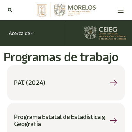
Bienvenido
al
search
lector
de
pantalla
All
Acerca de
in
One
Accesibilidad
Programas de trabajo
Para
iniciar
el
lector
de
PAT (2024)
pantalla
All
in
One
Accesibilidad,
presione
Programa Estatal de Estadística y
"Ctrl
Geografía
+