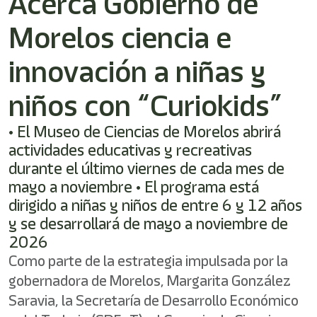
Acerca Gobierno de
/"
Este
Morelos ciencia e
acceso
directo
activa
innovación a niñas y
el
lector
niños con “Curiokids”
de
pantalla
• El Museo de Ciencias de Morelos abrirá
para
ayudarle
actividades educativas y recreativas
a
durante el último viernes de cada mes de
navegar
mayo a noviembre • El programa está
e
interactuar
dirigido a niñas y niños de entre 6 y 12 años
con
y se desarrollará de mayo a noviembre de
el
2026
contenido.
Como parte de la estrategia impulsada por la
gobernadora de Morelos, Margarita González
Saravia, la Secretaría de Desarrollo Económico