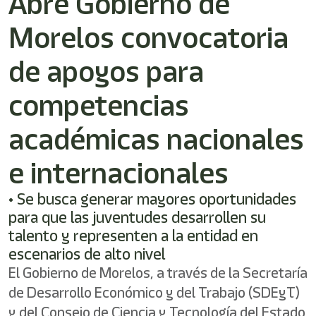
Abre Gobierno de
/"
Este
Morelos convocatoria
acceso
directo
activa
de apoyos para
el
lector
competencias
de
pantalla
académicas nacionales
para
ayudarle
a
e internacionales
navegar
e
• Se busca generar mayores oportunidades
interactuar
con
para que las juventudes desarrollen su
el
talento y representen a la entidad en
contenido.
escenarios de alto nivel
El Gobierno de Morelos, a través de la Secretaría
de Desarrollo Económico y del Trabajo (SDEyT)
y del Consejo de Ciencia y Tecnología del Estado