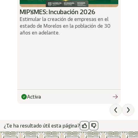
/"
Este
MIPYMES: Incubación 2026
acceso
Estimular la creación de empresas en el
directo
activa
estado de Morelos en la población de 30
el
años en adelante.
lector
de
pantalla
para
ayudarle
a
navegar
e
interactuar
con
Activa
el
contenido.
¿Te ha resultado útil esta página?