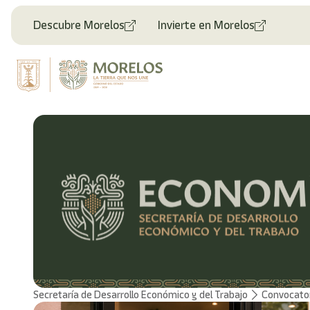
Bienvenido
al
Descubre Morelos
Invierte en Morelos
lector
de
pantalla
All
in
One
Accesibilidad
Para
iniciar
el
lector
de
pantalla
All
in
One
Accesibilidad,
presione
"Ctrl
Secretaría de Desarrollo Económico y del Trabajo
Convocato
+