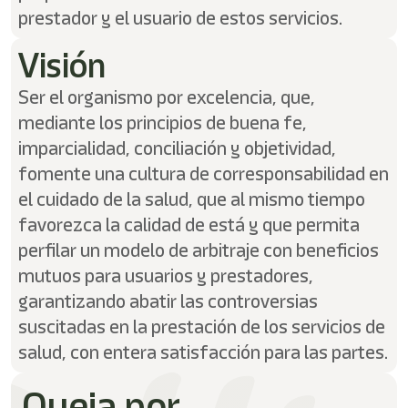
shortcut
prestador y el usuario de estos servicios.
activates
the
Visión
screen
reader
to
Ser el organismo por excelencia, que,
help
mediante los principios de buena fe,
you
imparcialidad, conciliación y objetividad,
navigate
and
fomente una cultura de corresponsabilidad en
interact
el cuidado de la salud, que al mismo tiempo
with
the
favorezca la calidad de está y que permita
content.
perfilar un modelo de arbitraje con beneficios
mutuos para usuarios y prestadores,
garantizando abatir las controversias
suscitadas en la prestación de los servicios de
salud, con entera satisfacción para las partes.
Queja por