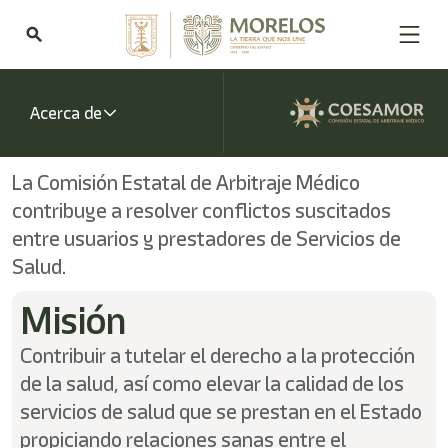
Welcome
to
search
All
in
One
Accessibility
Acerca de
screen
reader.
To
La Comisión Estatal de Arbitraje Médico
start
contribuye a resolver conflictos suscitados
the
All
entre usuarios y prestadores de Servicios de
in
Salud.
One
Accessibility
Misión
screen
reader,
press
Contribuir a tutelar el derecho a la protección
"Ctrl
de la salud, así como elevar la calidad de los
+
servicios de salud que se prestan en el Estado
/".
This
propiciando relaciones sanas entre el