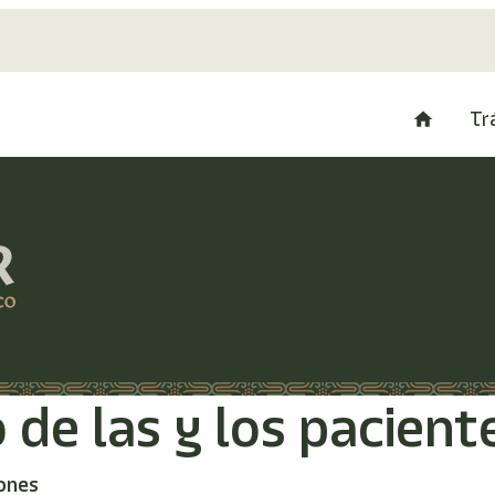
Tr
de las y los pacient
ones