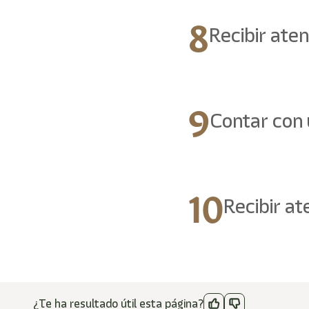
8
Recibir ate
9
Contar con 
10
Recibir at
¿Te ha resultado útil esta página?