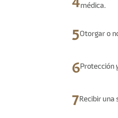
4
médica.
5
Otorgar o n
6
Protección 
7
Recibir una