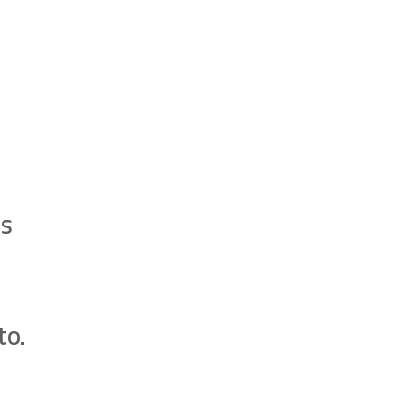
es
to.