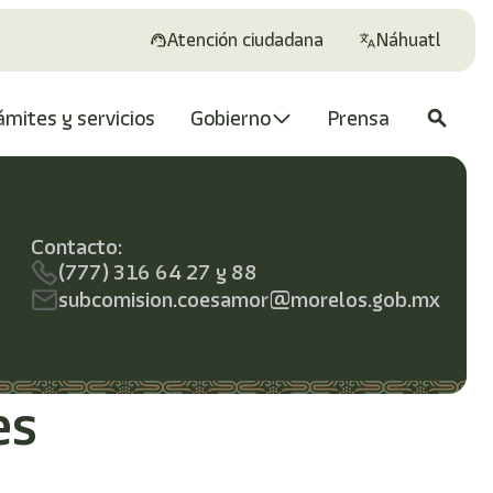
Atención ciudadana
Náhuatl
ámites y servicios
Gobierno
Prensa
search
Contacto:
(777) 316 64 27 y 88
subcomision.coesamor@morelos.gob.mx
es