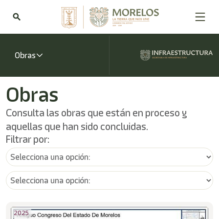
Bienvenido
al
search
lector
de
pantalla
All
Obras
in
One
Accesibilidad
Obras
Para
iniciar
Consulta las obras que están en proceso y
el
lector
aquellas que han sido concluidas.
de
Filtrar por:
pantalla
All
in
One
Accesibilidad,
presione
"Ctrl
+
2025