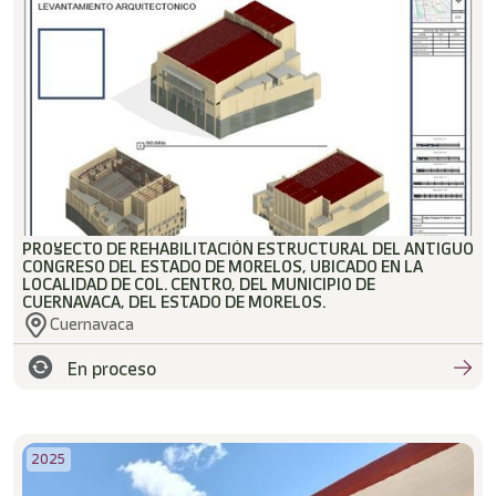
/"
Este
acceso
directo
activa
el
lector
de
pantalla
para
ayudarle
a
PROYECTO DE REHABILITACIÓN ESTRUCTURAL DEL ANTIGUO
CONGRESO DEL ESTADO DE MORELOS, UBICADO EN LA
navegar
LOCALIDAD DE COL. CENTRO, DEL MUNICIPIO DE
e
CUERNAVACA, DEL ESTADO DE MORELOS.
interactuar
Cuernavaca
con
el
En proceso
contenido.
2025