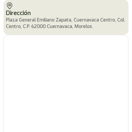
/"
Este
Dirección
acceso
directo
Plaza General Emiliano Zapata, Cuernavaca Centro, Col.
activa
Centro, C.P. 62000 Cuernavaca, Morelos.
el
lector
de
pantalla
para
ayudarle
a
navegar
e
interactuar
con
el
contenido.