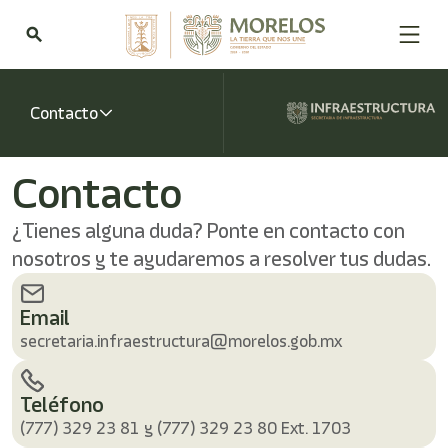
Bienvenido
al
search
lector
de
pantalla
All
Contacto
in
One
Accesibilidad
Contacto
Para
iniciar
¿Tienes alguna duda? Ponte en contacto con
el
lector
nosotros y te ayudaremos a resolver tus dudas.
de
pantalla
All
Email
in
secretaria.infraestructura@morelos.gob.mx
One
Accesibilidad,
presione
Teléfono
"Ctrl
(777) 329 23 81 y (777) 329 23 80 Ext. 1703
+