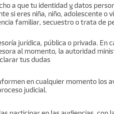
cho a que tu identidad y datos perso
te si eres niña, niño, adolescente o 
encia familiar, secuestro o trata de 
esoría jurídica, pública o privada. En
esora al momento, la autoridad minist
aclarar tus dudas
informen en cualquier momento los ava
proceso judicial.
as participar en las audiencias, con