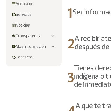
/"
Acerca de
1
Este
Ser informad
acceso
Servicios 
directo
activa
Noticias
el
lector
2
de
Transparencia
A recibir at
pantalla
después de l
para
Mas información
ayudarle
a
Contacto
navegar
e
Tienes dere
3
interactuar
indígena o t
con
el
de inmediat
contenido.
4
A que te tr