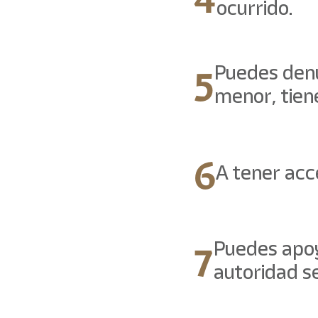
ocurrido.
5
Puedes denun
menor, tien
6
A tener acce
7
Puedes apoya
autoridad se