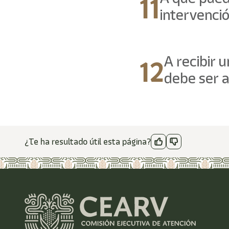
11
intervenci
12
A recibir 
debe ser a
¿Te ha resultado útil esta página?