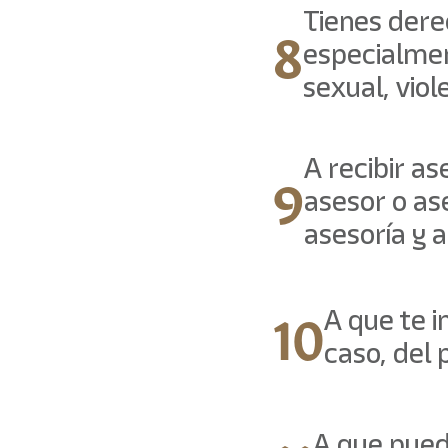
Tienes dere
8
especialmen
sexual, viol
A recibir as
9
asesor o as
asesoría y 
10
A que te 
caso, del 
A que pued