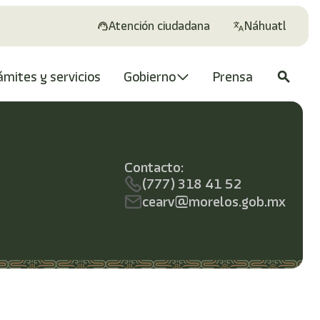
Atención ciudadana
Náhuatl
ámites y servicios
Gobierno
Prensa
search
Contacto:
(777) 318 41 52
cearv@morelos.gob.mx