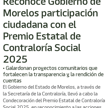
Reconoce Gobierno de
/"
Este
Morelos participación
acceso
directo
activa
ciudadana con el
el
lector
Premio Estatal de
de
pantalla
Contraloría Social
para
ayudarle
a
2025
navegar
e
• Galardonan proyectos comunitarios que
interactuar
con
fortalecen la transparencia y la rendición de
el
cuentas
contenido.
El Gobierno del Estado de Morelos, a través de
la Secretaría de la Contraloría, llevó a cabo la
Condecoración del Premio Estatal de Contraloría
Social 2025, en reconocimiento a las acciones