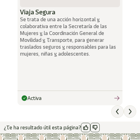
/"
Este
Viaja Segura
acceso
Se trata de una acción horizontal y
directo
activa
colaborativa entre la Secretaría de las
el
Mujeres y la Coordinación General de
lector
Movilidad y Transporte, para generar
de
traslados seguros y responsables para las
pantalla
mujeres, niñas y adolescentes.
para
ayudarle
a
navegar
e
interactuar
con
Activa
el
contenido.
¿Te ha resultado útil esta página?