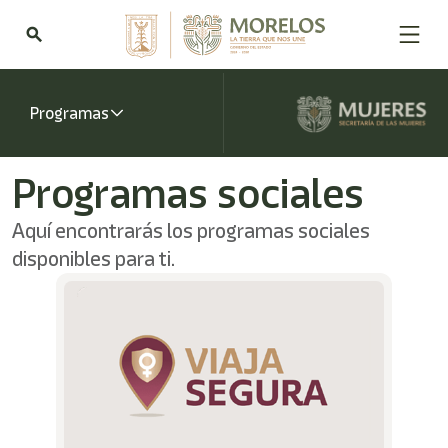
Bienvenido
al
search
lector
de
pantalla
All
Programas
in
One
Accesibilidad
Programas sociales
Para
iniciar
Aquí encontrarás los programas sociales
el
lector
disponibles para ti.
de
pantalla
All
in
One
Accesibilidad,
presione
"Ctrl
+