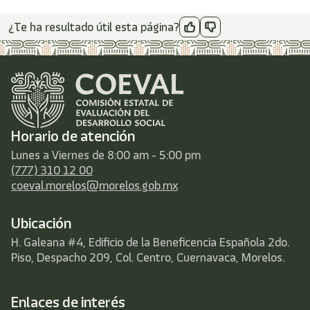
/"
Este
¿Te ha resultado útil esta página?
acceso
directo
activa
el
lector
de
pantalla
para
Horario de atención
ayudarle
a
Lunes a Viernes de 8:00 am - 5:00 pm
navegar
(777) 310 12 00
e
coeval.morelos@morelos.gob.mx
interactuar
con
Ubicación
el
contenido.
H. Galeana #4, Edificio de la Beneficencia Española 2do.
Piso, Despacho 209, Col. Centro, Cuernavaca, Morelos.
Enlaces de interés