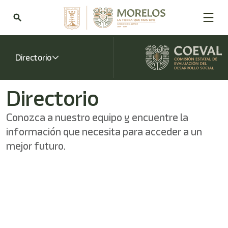
Bienvenido
al
search
lector
de
pantalla
All
Directorio
in
One
Accesibilidad
Directorio
Para
iniciar
Conozca a nuestro equipo y encuentre la
el
lector
información que necesita para acceder a un
de
mejor futuro.
pantalla
All
in
One
Accesibilidad,
presione
"Ctrl
+