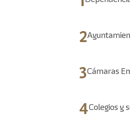
2
Ayuntamien
3
Cámaras Em
4
Colegios y s