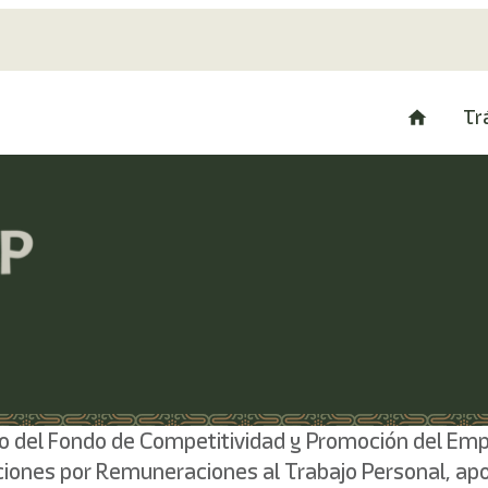
Tr
ivo del Fondo de Competitividad y Promoción del Em
iones por Remuneraciones al Trabajo Personal, apor