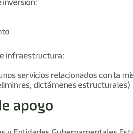
inversión:
nto
e infraestructura:
unos servicios relacionados con la m
eliminres, dictámenes estructurales)
de apoyo
s y Entidades Gubernamentales Est