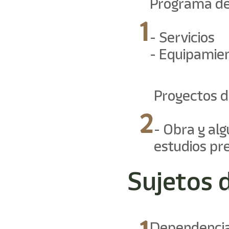
Programa de 
1
- Servicios
- Equipamie
Proyectos d
2
- Obra y alg
estudios pr
Sujetos 
1
Dependencia