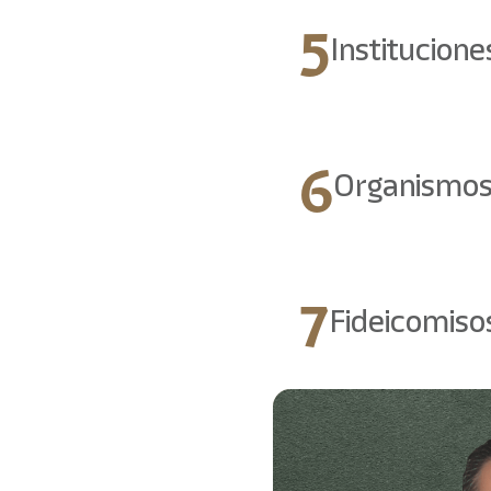
5
Institucion
6
Organismos
7
Fideicomiso