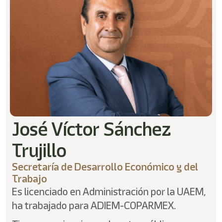
/"
Este
acceso
directo
activa
el
lector
de
pantalla
para
ayudarle
a
navegar
José Víctor Sánchez
e
interactuar
Trujillo
con
el
Secretaría de Desarrollo Económico y del
contenido.
Trabajo
Es licenciado en Administración por la UAEM,
ha trabajado para ADIEM-COPARMEX.