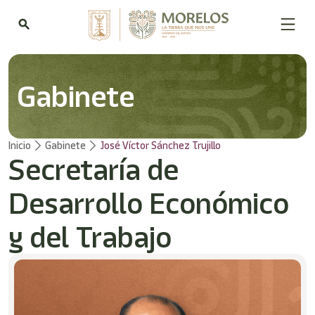
Bienvenido
al
search
lector
de
pantalla
All
Gabinete
in
One
Accesibilidad
Para
Inicio
Gabinete
José Víctor Sánchez Trujillo
iniciar
Secretaría de
el
lector
de
Desarrollo Económico
pantalla
All
y del Trabajo
in
One
Accesibilidad,
presione
"Ctrl
+