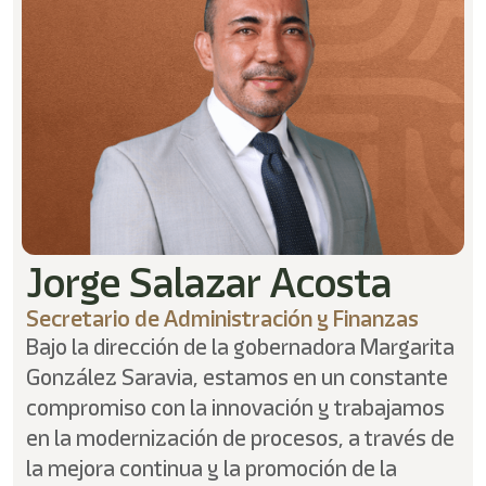
shortcut
activates
the
screen
reader
to
help
you
navigate
and
interact
with
the
Jorge Salazar Acosta
content.
Secretario de Administración y Finanzas
Bajo la dirección de la gobernadora Margarita
González Saravia, estamos en un constante
compromiso con la innovación y trabajamos
en la modernización de procesos, a través de
la mejora continua y la promoción de la