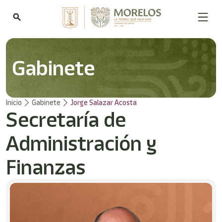
Welcome
to
search
All
in
One
Accessibility
Gabinete
screen
reader.
To
start
Inicio
Gabinete
Jorge Salazar Acosta
the
Secretaría de
All
in
One
Administración y
Accessibility
screen
Finanzas
reader,
press
"Ctrl
+
/".
This