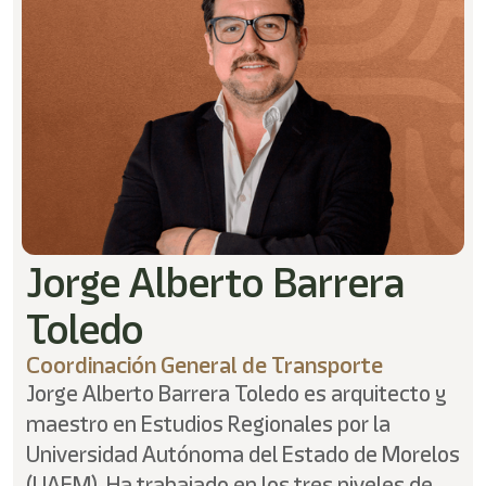
shortcut
activates
the
screen
reader
to
help
you
navigate
and
interact
with
the
Jorge Alberto Barrera
content.
Toledo
Coordinación General de Transporte
Jorge Alberto Barrera Toledo es arquitecto y
maestro en Estudios Regionales por la
Universidad Autónoma del Estado de Morelos
(UAEM). Ha trabajado en los tres niveles de