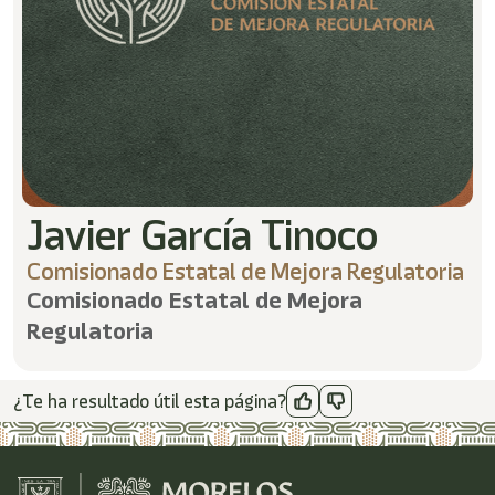
/"
Este
acceso
directo
activa
el
lector
de
pantalla
para
Javier García Tinoco
ayudarle
a
Comisionado Estatal de Mejora Regulatoria
navegar
e
Comisionado Estatal de Mejora
interactuar
Regulatoria
con
el
contenido.
¿Te ha resultado útil esta página?