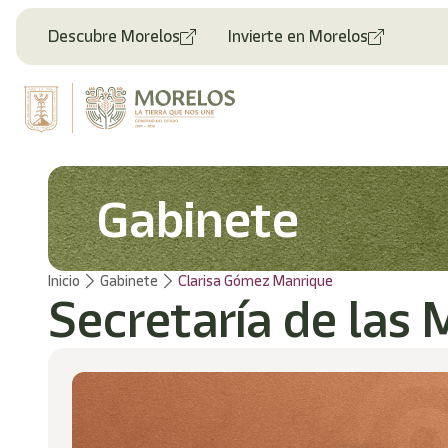
Bienvenido
al
Descubre Morelos
Invierte en Morelos
lector
de
pantalla
All
in
One
Accesibilidad
Para
Gabinete
iniciar
el
lector
de
Inicio
Gabinete
Clarisa Gómez Manrique
pantalla
Secretaría de las 
All
in
One
Accesibilidad,
presione
"Ctrl
+