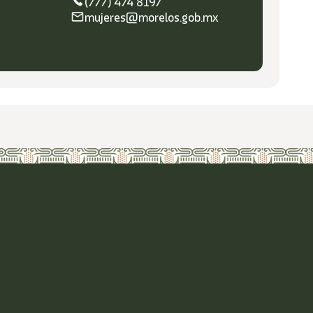
(777) 474 8197
mujeres@morelos.gob.mx