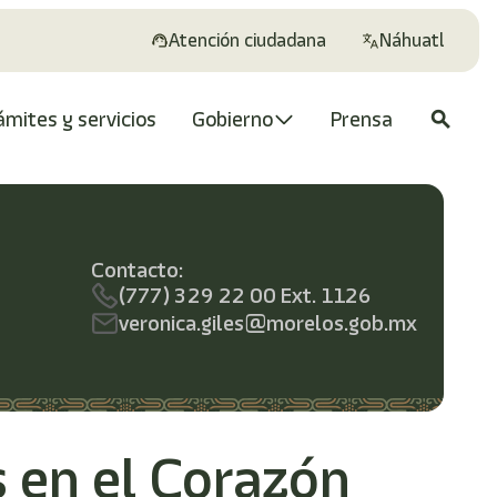
Atención ciudadana
Náhuatl
ámites y servicios
Gobierno
Prensa
search
Contacto:
(777) 329 22 00 Ext. 1126
veronica.giles@morelos.gob.mx
 en el Corazón