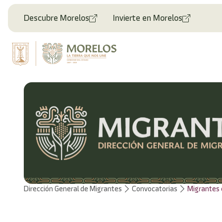
Welcome
to
Descubre Morelos
Invierte en Morelos
All
in
One
Accessibility
screen
reader.
To
start
the
All
in
One
Accessibility
screen
reader,
press
"Ctrl
Dirección General de Migrantes
Convocatorias
Migrantes 
+
/".
This