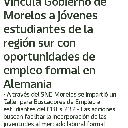
Vincula Gobierno de
/"
Este
Morelos a jóvenes
acceso
directo
activa
estudiantes de la
el
lector
región sur con
de
pantalla
oportunidades de
para
ayudarle
a
empleo formal en
navegar
e
Alemania
interactuar
con
el
• A través del SNE Morelos se impartió un
contenido.
Taller para Buscadores de Empleo a
estudiantes del CBTis 232 • Las acciones
buscan facilitar la incorporación de las
juventudes al mercado laboral formal