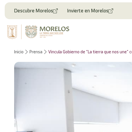
Bienvenido
al
Descubre Morelos
Invierte en Morelos
lector
de
pantalla
All
in
One
Accesibilidad
Inicio
Prensa
Vincula Gobierno de “La tierra que nos une” 
Para
iniciar
el
lector
de
pantalla
All
in
One
Accesibilidad,
presione
"Ctrl
+