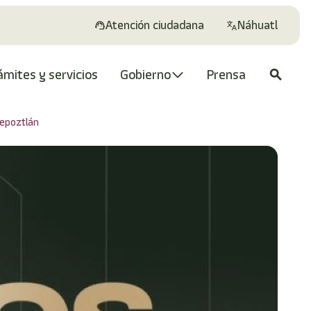
Atención ciudadana
Náhuatl
ámites y servicios
Gobierno
Prensa
search
Tepoztlán