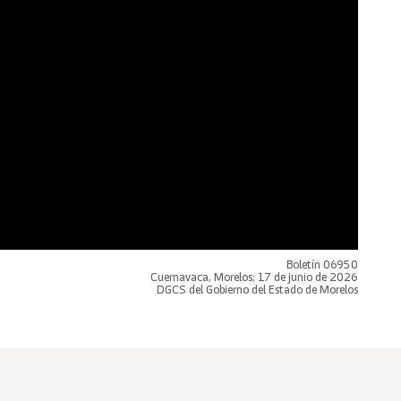
Boletín 06950
Cuernavaca, Morelos; 17 de junio de 2026
DGCS del Gobierno del Estado de Morelos