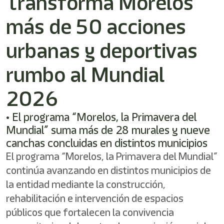
Transforma Morelos
shortcut
activates
más de 50 acciones
the
screen
reader
urbanas y deportivas
to
help
rumbo al Mundial
you
navigate
2026
and
interact
with
• El programa “Morelos, la Primavera del
the
Mundial” suma más de 28 murales y nueve
content.
canchas concluidas en distintos municipios
El programa “Morelos, la Primavera del Mundial”
continúa avanzando en distintos municipios de
la entidad mediante la construcción,
rehabilitación e intervención de espacios
públicos que fortalecen la convivencia