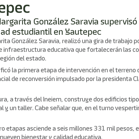
tepec
, Margarita González Saravia supervis
dad estudiantil en Yautepec
ta González Saravia, realizó una gira de trabajo p
de infraestructura educativa que fortalecerán las co
región del estado.
ificó la primera etapa de intervención en el terren
cial de reconversión impulsado por la presidenta C
ura, a través del Ineiem, construye dos edificios t
al y un taller. Cabe señalar que, en el turno vesper
tro etapas asciende a seis millones 331 mil pesos, 
ueven bienestar y calidad educativa.