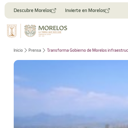
Bienvenido
al
Descubre Morelos
Invierte en Morelos
lector
de
pantalla
All
in
One
Accesibilidad
Inicio
Prensa
Transforma Gobierno de Morelos infraestru
Para
iniciar
el
lector
de
pantalla
All
in
One
Accesibilidad,
presione
"Ctrl
+