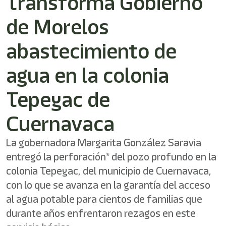
Transforma Gobierno
/"
Este
de Morelos
acceso
directo
activa
abastecimiento de
el
lector
agua en la colonia
de
pantalla
Tepeyac de
para
ayudarle
a
Cuernavaca
navegar
e
La gobernadora Margarita González Saravia
interactuar
con
entregó la perforación* del pozo profundo en la
el
colonia Tepeyac, del municipio de Cuernavaca,
contenido.
con lo que se avanza en la garantía del acceso
al agua potable para cientos de familias que
durante años enfrentaron rezagos en este