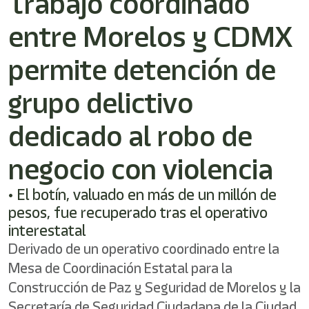
Trabajo coordinado
/"
Este
entre Morelos y CDMX
acceso
directo
activa
permite detención de
el
lector
grupo delictivo
de
pantalla
dedicado al robo de
para
ayudarle
a
negocio con violencia
navegar
e
• El botín, valuado en más de un millón de
interactuar
con
pesos, fue recuperado tras el operativo
el
interestatal
contenido.
Derivado de un operativo coordinado entre la
Mesa de Coordinación Estatal para la
Construcción de Paz y Seguridad de Morelos y la
Secretaría de Seguridad Ciudadana de la Ciudad