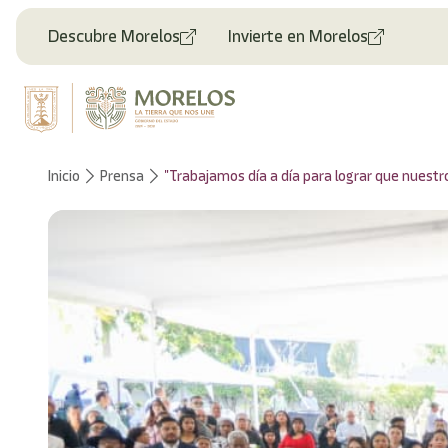
Bienvenido
al
Descubre Morelos
Invierte en Morelos
lector
de
pantalla
All
in
One
Accesibilidad
Inicio
Prensa
"Trabajamos día a día para lograr que nuest
Para
iniciar
el
lector
de
pantalla
All
in
One
Accesibilidad,
presione
"Ctrl
+