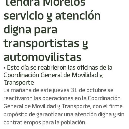
Tendrá Morelos
shortcut
activates
servicio y atención
the
screen
reader
digna para
to
help
transportistas y
you
navigate
automovilistas
and
interact
with
• Este día se reabrieron las oficinas de la
the
Coordinación General de Movilidad y
content.
Transporte
La mañana de este jueves 31 de octubre se
reactivaron las operaciones en la Coordinación
General de Movilidad y Transporte, con el firme
propósito de garantizar una atención digna y sin
contratiempos para la población.