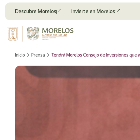
Bienvenido
al
Descubre Morelos
Invierte en Morelos
lector
de
pantalla
All
in
One
Accesibilidad
Inicio
Prensa
Tendrá Morelos Consejo de Inversiones que 
Para
iniciar
el
lector
de
pantalla
All
in
One
Accesibilidad,
presione
"Ctrl
+