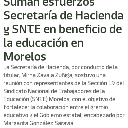
Suman esfuerzos
/"
Este
Secretaría de Hacienda
acceso
directo
activa
y SNTE en beneficio de
el
lector
la educación en
de
pantalla
Morelos
para
ayudarle
a
La Secretaría de Hacienda, por conducto de la
navegar
titular, Mirna Zavala Zuñiga, sostuvo una
e
interactuar
reunión con representantes de la Sección 19 del
con
Sindicato Nacional de Trabajadores de la
el
contenido.
Educación (SNTE) Morelos, con el objetivo de
fortalecer la colaboración entre el gremio
educativo y el Gobierno estatal, encabezado por
Margarita González Saravia.