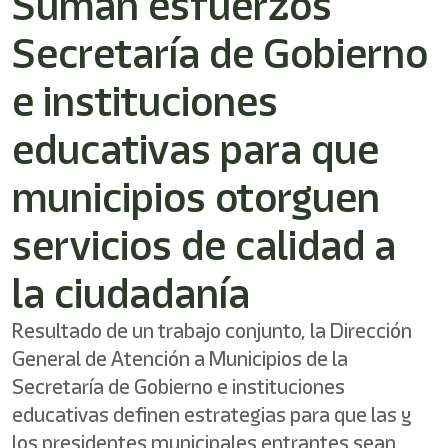
Suman esfuerzos
/"
Este
Secretaría de Gobierno
acceso
directo
activa
e instituciones
el
lector
educativas para que
de
pantalla
municipios otorguen
para
ayudarle
a
servicios de calidad a
navegar
e
la ciudadanía
interactuar
con
el
Resultado de un trabajo conjunto, la Dirección
contenido.
General de Atención a Municipios de la
Secretaría de Gobierno e instituciones
educativas definen estrategias para que las y
los presidentes municipales entrantes sean