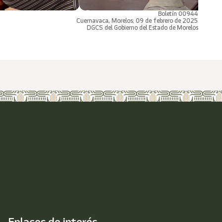
Boletín 00944
Cuernavaca, Morelos; 09 de febrero de 2025
DGCS del Gobierno del Estado de Morelos
Enlaces de interés