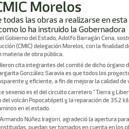
 CMIC Morelos
 todas las obras a realizarse en est
como lo ha instruido la Gobernadora
a del Gobierno del Estado, Adolfo Barragán Cena, sos
cción (CMIC) delegación Morelos, con la finalidad de
n materia de obra pública.
dieron cita integrantes del comité de dicho órgano d
rgarita González Saravia es que todos los proyecto
parente y eficiente, a fin de mejorar la calidad de v
 sexenio es el del circuito carretero “Tierra y Libe
n del volcán Popocatépetl y la reparación de 352 k
aminos en el estado.
, Armando Núñez Iragorri, agradeció la apertura par
stituidas, puedan ser tomados en cuenta en los pl