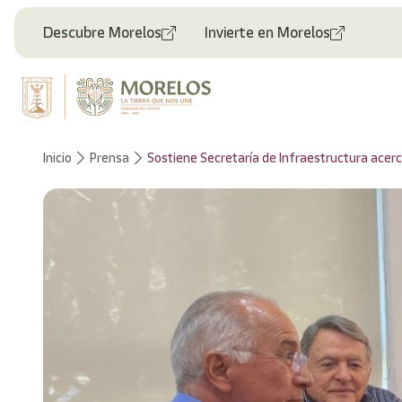
Bienvenido
al
Descubre Morelos
Invierte en Morelos
lector
de
pantalla
All
in
One
Accesibilidad
Inicio
Prensa
Sostiene Secretaría de Infraestructura acer
Para
iniciar
el
lector
de
pantalla
All
in
One
Accesibilidad,
presione
"Ctrl
+