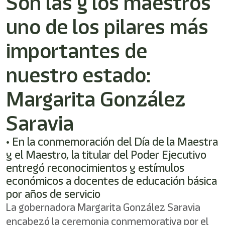
Son las y los maestros
shortcut
activates
uno de los pilares más
the
screen
reader
importantes de
to
help
nuestro estado:
you
navigate
Margarita González
and
interact
with
Saravia
the
content.
• En la conmemoración del Día de la Maestra
y el Maestro, la titular del Poder Ejecutivo
entregó reconocimientos y estímulos
económicos a docentes de educación básica
por años de servicio
La gobernadora Margarita González Saravia
encabezó la ceremonia conmemorativa por el