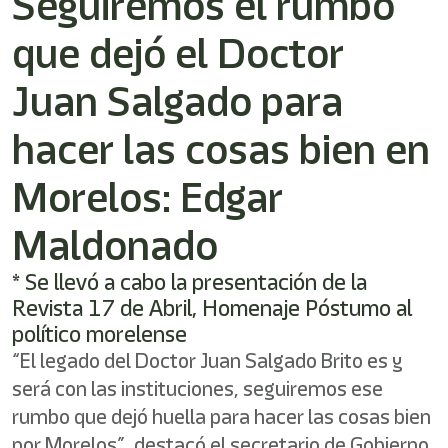
Seguiremos el rumbo
/"
Este
que dejó el Doctor
acceso
directo
activa
Juan Salgado para
el
lector
hacer las cosas bien en
de
pantalla
Morelos: Edgar
para
ayudarle
a
Maldonado
navegar
e
* Se llevó a cabo la presentación de la
interactuar
con
Revista 17 de Abril, Homenaje Póstumo al
el
político morelense
contenido.
“El legado del Doctor Juan Salgado Brito es y
será con las instituciones, seguiremos ese
rumbo que dejó huella para hacer las cosas bien
por Morelos”, destacó el secretario de Gobierno,