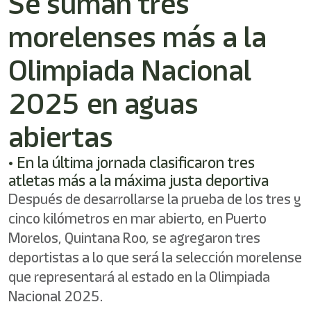
Se suman tres
/"
Este
morelenses más a la
acceso
directo
activa
Olimpiada Nacional
el
lector
2025 en aguas
de
pantalla
abiertas
para
ayudarle
a
• En la última jornada clasificaron tres
navegar
atletas más a la máxima justa deportiva
e
interactuar
Después de desarrollarse la prueba de los tres y
con
cinco kilómetros en mar abierto, en Puerto
el
Morelos, Quintana Roo, se agregaron tres
contenido.
deportistas a lo que será la selección morelense
que representará al estado en la Olimpiada
Nacional 2025.