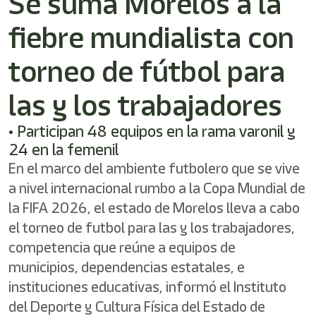
Se suma Morelos a la
/"
Este
fiebre mundialista con
acceso
directo
activa
torneo de fútbol para
el
lector
las y los trabajadores
de
pantalla
• Participan 48 equipos en la rama varonil y
para
ayudarle
24 en la femenil
a
En el marco del ambiente futbolero que se vive
navegar
e
a nivel internacional rumbo a la Copa Mundial de
interactuar
la FIFA 2026, el estado de Morelos lleva a cabo
con
el torneo de futbol para las y los trabajadores,
el
contenido.
competencia que reúne a equipos de
municipios, dependencias estatales, e
instituciones educativas, informó el Instituto
del Deporte y Cultura Física del Estado de