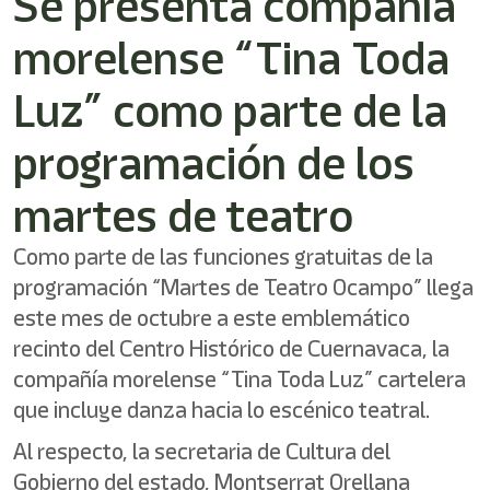
Se presenta compañía
/"
Este
morelense “Tina Toda
acceso
directo
activa
Luz” como parte de la
el
lector
programación de los
de
pantalla
martes de teatro
para
ayudarle
a
Como parte de las funciones gratuitas de la
navegar
programación “Martes de Teatro Ocampo” llega
e
interactuar
este mes de octubre a este emblemático
con
recinto del Centro Histórico de Cuernavaca, la
el
contenido.
compañía morelense “Tina Toda Luz” cartelera
que incluye danza hacia lo escénico teatral.
Al respecto, la secretaria de Cultura del
Gobierno del estado, Montserrat Orellana