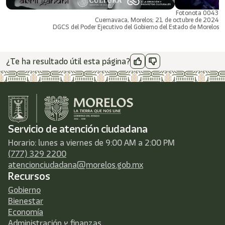
Fotonota 0043
Cuernavaca, Morelos; 21 de octubre de 2024
DGCS del Poder Ejecutivo del Gobierno del Estado de Morelos
¿Te ha resultado útil esta página?
Servicio de atención ciudadana
Horario: lunes a viernes de 9:00 AM a 2:00 PM
(777) 329 2200
atencionciudadana@morelos.gob.mx
Recursos
Gobierno
Bienestar
Economía
Administración y finanzas