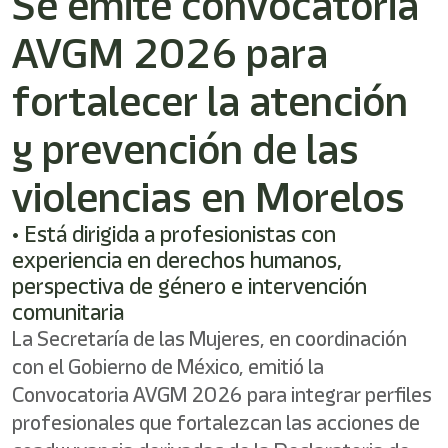
Se emite convocatoria
/"
Este
AVGM 2026 para
acceso
directo
activa
fortalecer la atención
el
lector
y prevención de las
de
pantalla
violencias en Morelos
para
ayudarle
a
• Está dirigida a profesionistas con
navegar
experiencia en derechos humanos,
e
perspectiva de género e intervención
interactuar
con
comunitaria
el
La Secretaría de las Mujeres, en coordinación
contenido.
con el Gobierno de México, emitió la
Convocatoria AVGM 2026 para integrar perfiles
profesionales que fortalezcan las acciones de