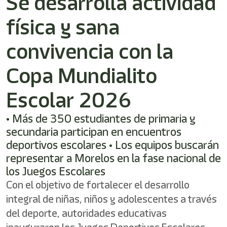
Se desarrolla actividad
/"
Este
física y sana
acceso
directo
activa
convivencia con la
el
lector
Copa Mundialito
de
pantalla
Escolar 2026
para
ayudarle
a
• Más de 350 estudiantes de primaria y
navegar
secundaria participan en encuentros
e
deportivos escolares • Los equipos buscarán
interactuar
con
representar a Morelos en la fase nacional de
el
los Juegos Escolares
contenido.
Con el objetivo de fortalecer el desarrollo
integral de niñas, niños y adolescentes a través
del deporte, autoridades educativas