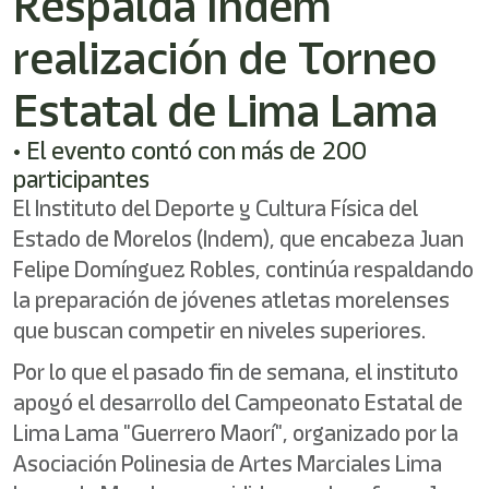
Respalda Indem
shortcut
activates
realización de Torneo
the
screen
reader
Estatal de Lima Lama
to
help
• El evento contó con más de 200
you
participantes
navigate
and
El Instituto del Deporte y Cultura Física del
interact
Estado de Morelos (Indem), que encabeza Juan
with
the
Felipe Domínguez Robles, continúa respaldando
content.
la preparación de jóvenes atletas morelenses
que buscan competir en niveles superiores.
Por lo que el pasado fin de semana, el instituto
apoyó el desarrollo del Campeonato Estatal de
Lima Lama "Guerrero Maorí", organizado por la
Asociación Polinesia de Artes Marciales Lima