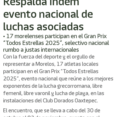
Respalda Indem
/"
Este
evento nacional de
acceso
directo
activa
luchas asociadas
el
lector
• 17 morelenses participan en el Gran Prix
de
“Todos Estrellas 2025”, selectivo nacional
pantalla
para
rumbo a justas internacionales
ayudarle
Con la fuerza del deporte y el orgullo de
a
representar a Morelos, 17 atletas locales
navegar
e
participan en el Gran Prix “Todos Estrellas
interactuar
2025”, evento nacional que reúne a los mejores
con
el
exponentes de la lucha grecorromana, libre
contenido.
femenil, libre varonil y lucha de playa, en las
instalaciones del Club Dorados Oaxtepec.
El encuentro, que se lleva a cabo del 30 de