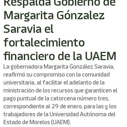
Respalda Gobierno de
/"
Este
Margarita Gónzalez
acceso
directo
activa
Saravia el
el
lector
fortalecimiento
de
pantalla
financiero de la UAEM
para
ayudarle
a
La gobernadora Margarita González Saravia,
navegar
reafirmó su compromiso con la comunidad
e
interactuar
universitaria, al facilitar el adelanto de la
con
ministración de los recursos que garanticen el
el
contenido.
pago puntual de la catorcena número tres,
correspondiente al 29 de enero, para las y los
trabajadores de la Universidad Autónoma del
Estado de Morelos (UAEM).